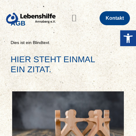
Kontakt
AGB
WERKZE
BERATEN & FÖRDERN
ARBEITEN & BEGLEITEN
WOHNEN & LEBEN
PRAXIS MUNDWINKEL
Dies ist ein Blindtext.
HIER STEHT EINMAL
EIN ZITAT.