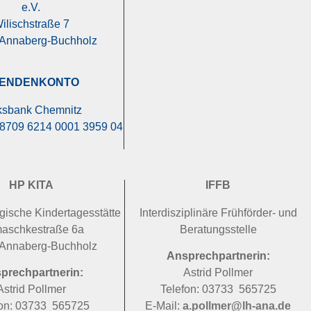
e.V.
ilischstraße 7
Annaberg-Buchholz
ENDENKONTO
ksbank Chemnitz
8709 6214 0001 3959 04
HP KITA
IFFB
ische Kindertagesstätte
Interdisziplinäre Frühförder- und
aschkestraße 6a
Beratungsstelle
Annaberg-Buchholz
Ansprechpartnerin:
prechpartnerin:
Astrid Pollmer
Astrid Pollmer
Telefon: 03733 565725
fon: 03733 565725
E-Mail:
a.pollmer@lh-ana.de