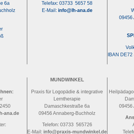
e 6a
Telefax: 03733 5657 58
uchholz
E-Mail:
info@lh-ana.de
W
09456 
er
SP
oß
Vol
IBAN DE72 
MUNDWINKEL
ohnen:
Praxis für Logopädie & integrative
Heilpädagog
er
Lerntherapie
Dam
22450
Damaschkestraße 6a
09456 
h-ana.de
09456 Annaberg-Buchholz
Ans
er:
Telefon: 03733 565726
E-Mail:
info@praxis-mundwinkel.de
Tele