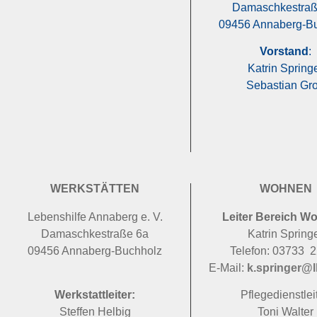
Damaschkestraß
09456 Annaberg-B
Vorstand
:
Katrin Spring
Sebastian Gr
WERKSTÄTTEN
WOHNEN
Lebenshilfe Annaberg e. V.
Leiter Bereich W
Damaschkestraße 6a
Katrin Spring
09456 Annaberg-Buchholz
Telefon: 03733 
E-Mail:
k.springer@l
Werkstattleiter:
Pflegedienstleit
Steffen Helbig
Toni Walter